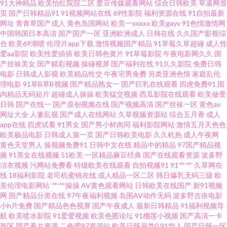
91大神精品
欧美怡红院院二区
爱豆传媒观看网站
综合日韩欧美
草逼网首
页
国产日韩精品91
91视频网站在线
69性影院
福利资源在线
91自拍最新
久婷婷 深爱激情网1 99视频自拍在线 蜜臀亚洲网 在线观看成人 丁香花婷婷色
网址
青青草国产成人
黄色岛国网站
欧美一xxxxx
欧美gayv
91色情激情网
中国韩国日本高清
国产国产一区
亚洲欧洲成人
日韩在线
久久国产影视综
导航 青草原大香蕉 91大神精品人妻 成人精品 色久国产 91视频国产TS 韩国日
合
欧美69潮喷
伦理片app下载
激情视频国产精品
91草莓久草超碰
成人性
爱aa影院
欧美性爱插插
欧美日韩色黄片
91草莓影院
午夜电影网久久
国
产丝袜美女
国产精彩视频
操碰视屏
国产福利在线
91久久影院
免费日韩
本欧美国产 一级片麻豆久久 阿v网站 免费版91网页 亚洲在线97av 啊v网址 内
电影
日韩成人影视
欧美精品性交
午夜宅男免费
另类亚洲色情
家庭乱伦
理电影
91草B草B视频
国产精品熟女一
国产巨乳在线观看
四虎免费91
国
射黑丝女神 91com在线 成人高清三级网址 日本伦理在线观看网页 91熟女在
内精品无码短片
超碰成人操操
欧美猛交视频
西瓜影院在线观看
欧美做受
日韩
国产在线一
国产原创视频在线
国产视频高清
国产丝袜一区
黄色av
网址大全
人妻乱视
国产成人在线网站
久草视频资源站
综合五月香
成人
线播 黑丝AV 香蕉网伊 97人妻人人操人人乐 男人AV午码影院 1024精品国产
app在线
四虎试看
91男女
国产男小鲜肉同
福利影院网站
激情五月天色色
欧美极品电影
日韩成人第一页
国产日韩欧美电影
久久机热
成人午夜网
av高潮喷水一区二 久久涩涩欧美 国产ab自拍 婷婷综合影院 91色色视频在线
黄色天堂男人
操视频免费91
日韩中文在线
精品中的精品
97国产精品视
频
91美女在线视频
51欧美
一区精品麻豆经典
国产在线观看资源
波多野
洁衣视频
污网站免费看
特级欧美在线观看
自拍视频91
91艹艹
久草网在
观看 久草手机福利视频 91传媒视频免费在线观看 日韩精品三级A片 性猛交精
线
18福利影院
老司机蜜桃在线
成人精品一区二区
韩日爆乳无码三级
欧
美伦理电影网站
艹艹操操
AV黄色观看网站
日韩欧美在线国产
新91视频
品久久 91精品免费视频在线观看 91在线播放视频在线观看 东京热色色 韩国
网
国产精品分类在线
97午夜福利视频
岛国AV动作无码
波多野吉依电影
小h片免费
国产精品色色视屏
国产午夜成人
最新日韩精品
91福利视频导
航
欧美喷水影院
91爱爱视频
欧美色图论坛
91榴莲小视频
国产高清一卡
欧美 欧美区二区 影音先锋AV全部资源 91星空 国产91福利在线 乱色导航 五月
新区
国产看片资源
二色吧97资源站
欧美日韩另类0
91华人
国产日韩一区