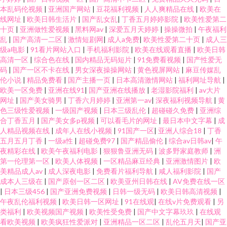
本乱码伦视频
|
亚洲国产网站
|
豆花福利视频
|
人人爽精品在线
|
欧美在
线网址
|
欧美日韩生活片
|
国产乱女乱
|
丁香五月婷婷影院
|
欧美性爱第二
十页
|
亚洲做性爱视频
|
黑料网av
|
深爱五月天婷婷
|
操操微拍
|
午夜福利
乱
|
国产高清一二区
|
激情短剧网
|
成人a免费
|
欧美性爱第二十页
|
成人三
级a电影
|
91看片网站入口
|
手机福利影院
|
欧美在线观看直播
|
欧美日韩
高清一区
|
综合色在线
|
国内精品无码短片
|
91免费看视频
|
国产性爱无
码
|
国产一区不卡在线
|
男女深夜操操网站
|
黄色视屏网站
|
麻豆传媒乱
伦小说
|
精品免费看
|
国产主播一页
|
日本高清激情网站
|
福利网址导航
|
欧美一区免费
|
亚洲在线91
|
国产亚洲在线播放
|
老湿影院福利
|
av大片
网址
|
国产美女骑男
|
丁香六月婷婷
|
亚洲第一av
|
深夜福利视频导航
|
黄
色三级性爱视频
|
一级国产视频
|
日本三级乱伦
|
超碰碰久免费
|
亚洲综
合丁香五月
|
国产美女多p视频
|
可以看毛片的网址
|
最日本中文字幕
|
成
人精品视频在线
|
成年人在线小视频
|
91国产一区
|
亚洲人综合18
|
丁香
五月五月丁香
|
一级a性
|
超碰免费97
|
国产精品偷伦
|
综合av日韩av
|
午
夜精彩在线
|
欧美午夜福利电影
|
狠狠鲁亚洲无码
|
波多野家庭教师
|
洲
第一伦理第一区
|
欧美人体视频
|
一区精品麻豆经典
|
亚洲激情图片
|
欧
美精品成人av
|
成人深夜电影
|
免费看片福利导航
|
咸人福利影院
|
国产
成本人三级在
|
国产原创一区二区
|
欧美亚州日韩在线
|
AV免费在线一区
|
日本三级456
|
国产亚洲免费视频
|
日韩一级无码
|
欧美日韩高清视频
|
午夜乱伦福利视频
|
欧美日韩一区网址
|
91在线观
|
在线v片免费观看
|
另
类福利
|
欧美视频国产视频
|
欧美性受免费
|
国产中文字幕玖玖
|
在线观
看欧美视频
|
欧美疯狂性爱派对
|
亚洲精品一区二区
|
乱伦五月天
|
国产亚