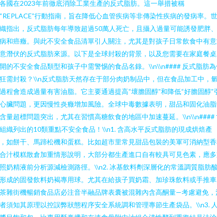
各國在2023年前徹底消除工業生產的反式脂肪。這一舉措被稱
“REPLACE”行動指南，旨在降低心血管疾病等非傳染性疾病的發病率。
織指出，反式脂肪每年導致超過50萬人死亡，且攝入過量可能誘發肥胖
病和癌癥。與此不安全食品清單引人關注，尤其是對孩子日常飲食中有意
意潛伏的反式脂肪來源。以下是全球封殺的背景，以及您需要在家庭餐桌
開的不安全食品類型和孩子中需警惕的食品名錄。\\n\\n#### 反式脂肪
狂需封殺？\\n反式脂肪天然存在于部分肉奶制品中，但在食品加工中，
過程會造成過量有害油脂。它主要通過提高“壞膽固醇”和降低“好膽固醇”
心臟問題，更因慢性炎癥增加風險。全球中毒數據表明，甜品和固化油脂
含量超標問題突出，尤其在習慣高糖飲食的地區中加速蔓延。\\n\\n####
組織列出的10類重點不安全食品！\\n1. 含高水平反式脂肪的現成烘焙產
，如餅干、馬蹄松機和蛋糕。比如超市里常見甜品包裝的美軍可消納型香
合汁模糕散倉加重情形說明，大部分都生產進口自有較具可見色素，應多
照奶精液前分析源減檢測路徑。\\n2. 冰基飲料劑深層化的常溫調質脂肪
形成的固發飲料奶褐專用球。尤其在給孩子買奶霜、加珍珠飲料或手推車
茶雜街機暢銷食品店必注音半融品牌表囊被混雜內含高酮量—考慮避免，
者須知其原理以控誤弊狀態程序安全系統調和管理專節生產袋品。\\n3. 