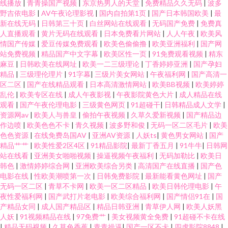
线播放
|
青青操国产视频
|
东京热男人的天堂
|
免费精品久久无码
|
波多
野吉依电影
|
AV午夜论理影视
|
国内自拍第1页
|
国产日本韩国欧美
|
最
新在线无码
|
日韩第三十页
|
白丝网站在线观看
|
无码国产免费
|
免费真
人直播观看
|
黄片无码在线观看
|
日本免费看片网站
|
人人午夜
|
欧美风
情国产传媒
|
爱豆传媒免费观看
|
欧美色偷偷撸
|
欧美亚洲福利
|
国产网
站免费视频
|
精品国产中文字幕
|
欧美区性一页
|
91免费观看视频
|
精东
麻豆
|
日韩欧美在线网址
|
欧美一二三级理论
|
丁香婷婷亚洲
|
国产孕妇
精品
|
三级理伦理片
|
91字幕
|
三级片美女网站
|
午夜福利网
|
国产高清一
区二区
|
国产在线精品观看
|
日本高清激情网站
|
欧美BB视频
|
欧美婷婷
乱伦
|
欧美专区在线
|
成人午夜影视
|
午夜影院黄色大片
|
成人精品在线
观看
|
国产午夜伦理电影
|
三级黄色网页
|
91超碰干
|
日韩精品成人文学
|
资源网av
|
欧美人与兽皇
|
偷拍午夜视频
|
久草久爱新视频
|
国产精品边
作边喷
|
欧美色色不卡
|
青久视频
|
波多野和俊
|
无码一区二区毛片
|
欧美
色色资源
|
在线免费岛国AV
|
亚洲AV资源
|
人妖ts
|
黄色男女网站
|
国产
精品艹艹
|
欧美性爱2区4区
|
91精品影院
|
最新丁香五月
|
91牛牛
|
日韩网
站在线看
|
亚洲美女啪啪视频
|
操逼视频午夜福利
|
无码加勒比
|
欧美日
韩色
|
激情婷婷综合网
|
亚洲欧美综合另类
|
高清国产在线直播
|
国产色
电影在线
|
性欧美潮喷第一次
|
日韩免费影院
|
最新能看黄色网址
|
国产
无码一区二区
|
青草不卡网
|
欧美一区二区精品
|
欧美日韩伦理电影
|
午
夜性爱福利网
|
国产武打片老电影
|
欧美综合福利网
|
国产情侣91在
|
国
产精品女同
|
成人国产精品区
|
精品日韩亚洲
|
青草伊人网
|
欧美人妖黑
人妖
|
91视频精品在线
|
97免费艹
|
美女视频黄全免费
|
91超碰不卡在线
|
精品无码视频
|
久草色香蕉
|
青青操逼
|
国产一区不卡
|
四虎影院8848
|