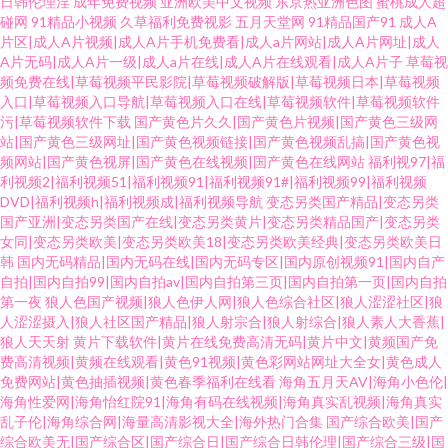
日韩伦理淫
成年免费视频
亚洲欧美中文视频
东京热亚洲色图
蜜桃成人超
碰网
91精品小视频
久草福利免费视影
五月天堂网
91精品国产91
成人A
片区|成人A片视频|成人A片手机免费看|成人a片网站|成人A片网址|成人
A片无码|成人A片一级|成人a片在线|成人A片在线观看|成人A片子
草莓视
频免费在线|草莓视频平民影院|草莓视频破解版|草莓视频日本|草莓视频
入口|草莓视频入口导航|草莓视频入口在线|草莓视频软件|草莓视频软件
污|草莓视频软件下载
国产黄色片久久|国产黄色片视频|国产黄色三级网
站|国产黄色三级网址|国产黄色视频链接|国产黄色视频乱搞|国产黄色视
频网站|国产黄色视屏|国产黄色在线视频|国产黄色在线网站
福利视97|福
利视频2|福利视频51|福利视频91|福利视频91#|福利视频99|福利视频
DVD|福利视频h|福利视频成|福利视频导航
变态另类国产精品|变态另类
国产亚洲|变态另类国产在线|变态另类黄片|变态另类精品国产|变态另类
女同|变态另类欧美|变态另类欧美18|变态另类欧美经典|变态另类欧美日
韩
国内无码精品|国内无码在线|国内无码专区|国内原创视频91|国内自产
自拍|国内自拍99|国内自拍av|国内自拍第三页|国内自拍第一页|国内自拍
第一夜
狼人色国产视频|狼人色伊人网|狼人色综合社区|狼人涩涩社区|狼
人涩涩摄入|狼人社区国产精品|狼人射宗合|狼人射综合|狼人素人大香蕉|
狼人天天射
黄片下载软件|黄片在线免费高清无码|黄片中文|黄频国产免
费高清视频|黄频在线观看|黄色91视频|黄色彩网站网址大全女|黄色成人
免费网站|黄色抽插视频|黄色春季福利在线看
海角五月天AV|海角小色伦|
海角性爱网|海角怡红院91|海角有码在线视频|海角真实乱视频|海角真实
乱子伦|海角综合网|海量高清影视大全|海外热门合集
国产综合欧美|国产
综合欧美无|国产综合区|国产综合日|国产综合日韩伦理|国产综合三级|国