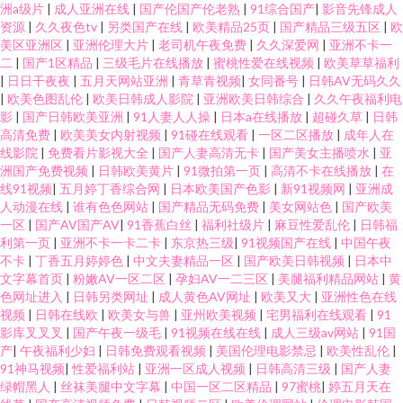
洲a级片
|
成人亚洲在线
|
国产伦国产伦老熟
|
91综合国产
|
影音先锋成人
资源
|
久久夜色tv
|
另类国产在线
|
欧美精品25页
|
国产精品三级五区
|
欧
美区亚洲区
|
亚洲伦理大片
|
老司机午夜免费
|
久久深爱网
|
亚洲不卡一
二
|
国产1区精品
|
三级毛片在线播放
|
蜜桃性爱在线视频
|
欧美草草福利
|
日日干夜夜
|
五月天网站亚洲
|
青草青视频
|
女同番号
|
日韩AV无码久久
|
欧美色图乱伦
|
欧美日韩成人影院
|
亚洲欧美日韩综合
|
久久午夜福利电
影
|
国产日韩欧美亚洲
|
91人妻人人操
|
日本a在线播放
|
超碰久草
|
日韩
高清免费
|
欧美美女内射视频
|
91碰在线观看
|
一区二区播放
|
成年人在
线影院
|
免费看片影视大全
|
国产人妻高清无卡
|
国产美女主播喷水
|
亚
洲国产免费视频
|
日韩欧美黄片
|
91微拍第一页
|
高清不卡在线播放
|
在
线91视频
|
五月婷丁香综合网
|
日本欧美国产色影
|
新91视频网
|
亚洲成
人动漫在线
|
谁有色色网站
|
国产精品无码免费
|
美女网站色
|
国产欧美
一区
|
国产AV国产AV
|
91香蕉白丝
|
福利社级片
|
麻豆性爱乱伦
|
日韩福
利第一页
|
亚洲不卡一卡二卡
|
东京热三级
|
91视频国产在线
|
中国午夜
不卡
|
丁香五月婷婷色
|
中文夫妻精品一区
|
国产欧美日韩视频
|
日本中
文字幕首页
|
粉嫩AV一区二区
|
孕妇AV一二三区
|
美腿福利精品网站
|
黄
色网址进入
|
日韩另类网址
|
成人黄色AV网址
|
欧美又大
|
亚洲性色在线
视频
|
日韩在线欧
|
欧美女与兽
|
亚州欧美视频
|
宅男福利在线观看
|
91
影库叉叉叉
|
国产午夜一级毛
|
91视频在线在线
|
成人三级av网站
|
91国
产
|
午夜福利少妇
|
日韩免费观看视频
|
美国伦理电影禁忌
|
欧美性乱伦
|
91神马视频
|
性爱福利站
|
亚洲一区成人视频
|
日韩高清三级
|
国产人妻
绿帽黑人
|
丝袜美腿中文字幕
|
中国一区二区精品
|
97蜜桃
|
婷五月天在