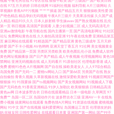
视频
午夜宅男在线
91专区在线
狠狠干欧美
国产三级国产
国产欧美日韩
在线
97五月天婷婷
日韩在线网
91福利社视频
福利导航
A片三级网站
久
春院com 五月丁香最新资源 99国产er热视频 日韩综合 91网站在线观看免费
草视频8
香蕉APP污视频
艹艹艹插逼
国产精品五月天
狠狠操欧美性爱
国
产绝色精品
精品孕妇无码视频
午夜A片三级片
天美果冻传媒
久久国产成
人精品
精品93久久久
日本人妖射精
学生妹avav
国产熟女视频在线
乱伦
麻豆Av 91网址黄w 成人网站做爱在线免费 91re伊人 91香蕉蜜桃 欧美成人 91
第一页
韩日视频
高清国产剧观看
人妻少妇视频二区
成人无码高清毛片
亚洲av激情电影
午夜导航在线
国内主播第一页
国产高清电影网址
91社区
牛91ncom 久草资源网 91福利视频在线观看 久久精品青 91com看片 国产肏
论坛
免费网站黄色在线
久久偷拍高清亚洲
91午夜在线免费
亚洲精品第五
页
麻豆网站在线观看
91精选国产
国产精品亚洲
黄色三级成年
五月天婷
婷爱
国产不卡小视频
AV色哟哟
亚洲天堂丁香五月
91社网
美女视频黄全
屄视频 91草莓在线 国产在线精品 五月花A片 92传媒 欧美亚州另类 91情趣视
免费
国产精品第一页国
另类区另类欧美
欧美色图乱伦小说
免费成人软件
黄色网址视频播放
国产日产美产精品
成人午夜视频
伦理视频网站
黄色18
频 久草福利毛片 91超碰干人人操 黑丝美女9178 在线观看91福利 黑人性爱网
禁网站
亚洲无码视频在线
成人无码看片
91原创社区
伦理电影香港
成人
免费
蜜桃91色色
A片视频网
国产自在线
操欧美老女人
人人97综合精品
岛国免费
国产无码一二
蜜桃tv网站入口
国产第66页
另类国产在线
熟女
站 91tv免费的视频 韩日T_T乱轮 91超碰人人狠狠操 国产在线青青草 伊人av在
自拍偷拍
青青久视频
久草新视频在线
激情深爱欧美激情
91视频官网国产
狠狠操-91
91我要操
国产ts视频网站
国产美女视频网站
91视频成人下载
线 东方AV在线国内自拍 伪娘人妖ts 国产精品人妻偷情 国产福利院第七页 影
国产无码色色
91香蕉亚洲精品
91伊人加勒比
欧美狠狠插
日韩精品高清
黄色av网
日本波多野吉衣
日韩在线观看精品
日本一级电影
久草网页
97
免费艹
岛国一区二区
岛国动作片在
波多野吉衣三级
亚洲AV一卡
在线免
音先锋av成人电影 九热免费视频播放 91超碰人人红杏 国产精品婷婷综合 亚
费小视频
搞黄网站在线观看
免费色情A片网扯
91资源在线视频
蜜桃视频
网站
91中文
国产在线视频
福利爱爱网址
岛国搬运工首页
伦理朋友的妈
洲av高清在线观看 黑丝美女白虎 91人人干 麻豆小视频 91免费观看 久久亚洲
妈
丝袜女同
日韩性爱网址
在线观看日本黄
亚洲国产第一网站
国产99不