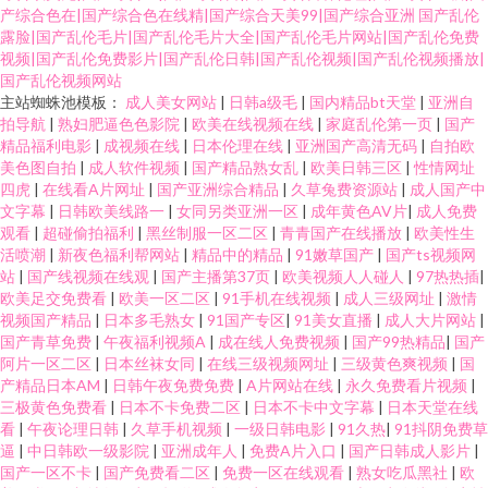
产综合色在|国产综合色在线精|国产综合天美99|国产综合亚洲
国产乱伦
露脸|国产乱伦毛片|国产乱伦毛片大全|国产乱伦毛片网站|国产乱伦免费
视频|国产乱伦免费影片|国产乱伦日韩|国产乱伦视频|国产乱伦视频播放|
国产乱伦视频网站
主站蜘蛛池模板：
成人美女网站
|
日韩a级毛
|
国内精品bt天堂
|
亚洲自
拍导航
|
熟妇肥逼色色影院
|
欧美在线视频在线
|
家庭乱伦第一页
|
国产
精品福利电影
|
成视频在线
|
日本伦理在线
|
亚洲国产高清无码
|
自拍欧
美色图自拍
|
成人软件视频
|
国产精品熟女乱
|
欧美日韩三区
|
性情网址
四虎
|
在线看A片网址
|
国产亚洲综合精品
|
久草兔费资源站
|
成人国产中
文字幕
|
日韩欧美线路一
|
女同另类亚洲一区
|
成年黄色AV片
|
成人免费
观看
|
超碰偷拍福利
|
黑丝制服一区二区
|
青青国产在线播放
|
欧美性生
活喷潮
|
新夜色福利帮网站
|
精品中的精品
|
91嫩草国产
|
国产ts视频网
站
|
国产线视频在线观
|
国产主播第37页
|
欧美视频人人碰人
|
97热热插
|
欧美足交免费看
|
欧美一区二区
|
91手机在线视频
|
成人三级网址
|
激情
视频国产精品
|
日本多毛熟女
|
91国产专区
|
91美女直播
|
成人大片网站
|
国产青草免费
|
午夜福利视频A
|
成在线人免费视频
|
国产99热精品
|
国产
阿片一区二区
|
日本丝袜女同
|
在线三级视频网址
|
三级黄色爽视频
|
国
产精品日本AM
|
日韩午夜免费免费
|
A片网站在线
|
永久免费看片视频
|
三极黄色免费看
|
日本不卡免费二区
|
日本不卡中文字幕
|
日本天堂在线
看
|
午夜论理日韩
|
久草手机视频
|
一级日韩电影
|
91久热
|
91抖阴免费草
逼
|
中日韩欧一级影院
|
亚洲成年人
|
免费A片入口
|
国产日韩成人影片
|
国产一区不卡
|
国产免费看二区
|
免费一区在线观看
|
熟女吃瓜黑社
|
欧