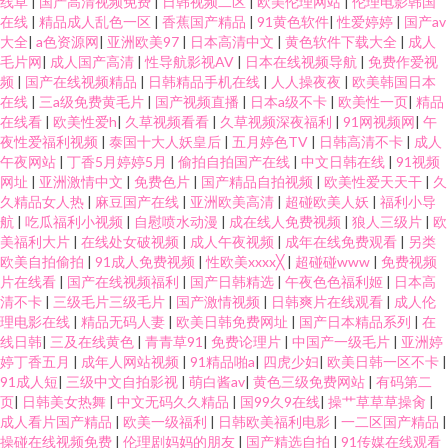
线草
|
国产高清视频免费
|
日韩视频二区
|
欧美伦理网站
|
伦理电影韩国
在线
|
精品成人乱色一区
|
香蕉国产精品
|
91黄色软件
|
性爱婷婷
|
国产av
大全
|
a色资源网
|
亚洲欧美97
|
日本高清中文
|
黄色软件下载大全
|
成人
毛片网
|
成人国产高清
|
性导航影视AV
|
日本在线视频导航
|
免费作爱视
频
|
国产在线视频精品
|
日韩精品手机在线
|
人人操夜夜
|
欧美韩国日本
在线
|
三a级免费黄毛片
|
国产视频直播
|
日本a级不卡
|
欧美性一页
|
精品
在线看
|
欧美性爱h
|
久草视频看看
|
久草视频深夜福利
|
91网视频网
|
午
夜性爱福利视频
|
泰国十大人妖皇后
|
五月婷色TV
|
日韩高清不卡
|
成人
午夜网站
|
丁香5月婷婷5月
|
偷拍自拍国产在线
|
中文日韩在线
|
91视频
网址
|
亚洲激情中文
|
免费色片
|
国产精品自拍视频
|
欧美性爱天天干
|
久
久精品女人热
|
麻豆国产在线
|
亚洲欧美高清
|
超碰欧美人妖
|
福利小导
航
|
吃瓜福利小视频
|
自慰喷水动漫
|
成在线人免费视频
|
狼人三级片
|
欧
美福利大片
|
在线处女破视频
|
成人午夜视频
|
成年在线免费观看
|
另类
欧美自拍偷拍
|
91成人免费视频
|
性欧美xxxx╳
|
超碰碰www
|
免费视频
片在线看
|
国产在线视频福利
|
国产日韩精选
|
午夜色色福利姬
|
日本高
清不卡
|
三级毛片三级毛片
|
国产激情视频
|
日韩爽片在线观看
|
成人伦
理电影在线
|
精品无码人妻
|
欧美日韩免费网址
|
国产日本精品系列
|
在
线日韩
|
三及在线黄色
|
青青草91
|
免费论理片
|
中国产一级毛片
|
亚洲婷
婷丁香五月
|
成年人网站视频
|
91精品啪a
|
四虎少妇
|
欧美日韩一区不卡
|
91成人短
|
三级中文自拍影视
|
萌白酱av
|
黄色三级免费网站
|
有码第二
页
|
日韩美女热舞
|
中文无码久久精品
|
国99久9在线
|
操艹草草草操肏
|
成人看片国产精品
|
欧美一级福利
|
日韩欧美福利电影
|
一二区国产精品
|
操碰在线视频免费
|
伦理剧妈妈的朋友
|
国产精选自拍
|
91传媒在线观看