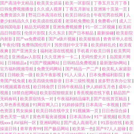
国产高清中文精品
|
欧美美女插逼
|
欧美一区影院
|
丁香五月五月丁香
|
日韩免费视频播放
|
久久成人视屏
|
丁香五月新址
|
亚洲第十页第一页
|
免费资源久草
|
野花日本高清在线
|
欧美日韩综合
|
午夜宅男在线网
|
人
妻少妇精品久久
|
欧美成在线观看
|
老湿机免费欧美
|
免费看v片
|
成人三
级韩国电影
|
精品无码视屏
|
亚洲免费视频费
|
91一区二区视频
|
欧美精
品日韩影院
|
伦俚片影院
|
久久东京
|
国产日本精品
|
最新操碰
|
欧美影院
内射影
|
国产va免费观看
|
国产a级片视频
|
欧美狠狠插
|
青青草华人在线
|
午夜伦理
|
免费韩国伦理片
|
另类强奸中文字幕
|
欧美婷婷乱伦
|
欧美夜
夜爽
|
国产亚洲美女
|
福利老湿在线视频
|
手机看片欧美日韩
|
欧美男同
性恋
|
亚洲成av人影院
|
久久亚洲卡一卡二
|
无码性爱大片
|
岛国黄片网
站
|
日韩精品a
|
91国产视频网站
|
日韩精品免费视频
|
最新激情h网站
|
官方福利视频导航
|
免费无码网站
|
国产精品一产二产
|
欧美私人家庭影
院
|
日韩欧美一级
|
欧美午夜影视
|
91人人澡人
|
日本免费福利影院
|
青
青国产线免观
|
欧美四级先锋影音
|
日本三级性视频
|
波多野吉衣办公室
|
91视频观看在线
|
欧日韩肏屄
|
日韩午夜精品
|
伊人婷婷五月色
|
成年小
视频
|
18禁自慰网站
|
欧美影院狠狠直射
|
香蕉视频在线下载
|
精品国产
无码有码
|
欧美原宿情头一对
|
午夜福利精品爆乳
|
国产在线首页精品
|
久草色香蕉视频
|
91网官网入口
|
91婷婷操屄
|
日本高清一本视频
|
国产
色资源
|
男女操操
|
欧美日韩在线中文
|
91视频第一页
|
日日色综合操
|
黄色天堂一级片
|
黄色草莓肏逼视频
|
日本高清dv
|
91艹逼视频
|
欧美在
线xxx
|
AV福利一区
|
亚洲码网站
|
国产成人高潮毛片
|
91原创在线
|
欧美
操逼日韩
|
青草青青99
|
国产极品网站
|
欧美第一色
|
国产97人人超碰
|
在