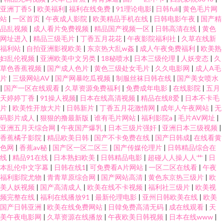
亚洲丁香5
|
欧美福利
|
福利在线免费
|
91理论电影
|
日韩fuli
|
黄色毛片网
站
|
一区首页
|
午夜成人影院
|
欧美精品手机在线
|
日韩电影午夜
|
国产精
品乱视频
|
成人看片免费视频
|
精品国产视频一区
|
日韩高清在线
|
黄色
网址进入
|
精品三级毛片
|
丁香五月花花
|
午夜影院福利社
|
久草在线新
福利站
|
自拍亚洲影视欧美
|
东京热大乱w姦
|
成人午夜免费福利
|
欧美熟
妇乱伦视频
|
亚洲欧美中文另类
|
18秘喷水
|
日本三级伦理
|
人妖变态
|
久
草色香蕉视频
|
国产成人色片
|
黄色三级处女毛片
|
久久电影网
|
成人A毛
片
|
三级网站AV
|
国产网暴吃瓜视频
|
制服丝袜日韩在线
|
国产美女喷水
|
国产一区在线观看
|
久草资源免费福利
|
免费成年电影
|
在线影院
|
五月
天婷婷丁香
|
91操人视频
|
日本在线高清视频
|
精品在线8爱
|
日本不卡毛
片
|
欧美性开放大片
|
日韩新片
|
丁香五月花激情网
|
成年人午夜网站
|
无
码影片成人
|
狠狠的撸最新版
|
谁有毛片网站
|
福利影院a
|
毛片AV网址
|
亚洲五月天综合网
|
午夜国产爆乳
|
日本三级片强奸
|
亚洲日本三级视频
|
香蕉橘子影院
|
精品欧美日韩
|
国产不卡免费在线
|
国产日韩成
|
在线看黄
色网
|
香蕉av秘
|
国产区一区二区三
|
国产传媒伦理片
|
日韩精品综合在
线
|
精品91在线
|
日本熟妇欧美
|
日韩精品电影
|
超碰人人操人人艹
|
日
本乱伦中文字幕
|
日韩在线1
|
可免费看A片网站
|
一区二区在线看
|
午夜
福利影院尤物
|
青青草原综合网
|
国产网站高清
|
黄色东京热三级片
|
欧
美人妖视频
|
国产高清成人
|
欧美在线不卡视频
|
福利社三级片
|
欧美视
频完整在线
|
福利在线播放91
|
最新伦理电影
|
亚州日韩欧美在线
|
欧美
国产日韩亚洲
|
欧美在线免费网站
|
日韓免费高清无码
|
成在线观看
|
天
美午夜电影网
|
久草资源在线播放
|
午夜欧美日韩视频
|
日本在线www
|