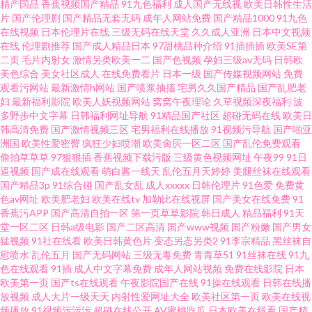
精产国品
香蕉视频国产精品
91九色福利
成人国产无线视
欧美日韩性生活
片
国产伦理剧
国产精品无套无码
成年人网站免费
国产精品1000
91九色
91免费观看免 蜜桃TV性爱视频 91麻豆传媒国产大片 男人天堂ay 91网业链接
在线视频
日本伦理片在线
三级无码在线天堂
久久成人亚洲
日本中文视频
在线
伦理剧推荐
国产成人精品日本
97甜桃品种介绍
91插插插
欧美SE第
二页
毛片内射女
激情另类欧美一二
国产色视频
孕妇三级av无码
日韩欧
青草社区 91网站在线免费下载 青草原视频 91天堂在线 人妻无玛 91伊人橘子
美色综合
美女社区成人
在线免费看片
日本一级
国产传媒视频网站
免费
观看污网站
最新激情h网站
国产喷浆抽搐
宅男久久国产精品
国产乱肥老
人人插人人AV网 91写真福利 91n在线看 老湿机导航 92视频国产 日韩一二三
妇
最新福利影院
欧美人妖视频网站
窝窝午夜理论
久草视频深夜福利
波
多野步中文字幕
日韩福利网址导航
91精品国产社区
超碰无码在线
欧美日
韩高清免费
国产激情视频三区
宅男福利在线播放
91视频污导航
国产啪亚
AV 岛国av免费电影导航 亚洲色8P 国产精品久久! 91AV国产青娱乐
洲国
欧美性爱密臀
疯狂少妇喷潮
欧美肏屄一区二区
国产乱伦免费观看
偷拍草草草
97狠狠插
香蕉视频下载污版
三级黄色视频网址
午夜99
91日
逼视频
国产成在线观看
萌白酱一线天
乱伦五月天婷婷
美腿丝袜在线观看
国产精品3p
91综合碰
国产乱女乱
成人xxxxx
日韩伦理片
91色爱
免费黄
色av网址
欧美肥老妇
欧美在线tv
加勒比在线视屏
国产美女在线免费
91
香蕉污APP
国产高清自拍一区
第一页草草影院
韩日成人
精品福利
91天
堂一区二区
日韩a级电影
国产二区高清
国产www视频
国产粉嫩
国产男女
猛视频
91社在线看
欧美日韩黄色片
变态另态另类2
91李宗精品
黑丝袜自
慰喷水
乱伦五月
国产无码网站
三级无毒免费
青青草51
91丝袜在线
91九
色在线观看
91插
成人中文字幕免费
成年人网站视频
免费在线影院
日本
欧美第一页
国产ts在线观看
午夜影院国产在线
91操在线观看
日韩在线播
放视频
成人大片一级天天
内射性爱网址大全
欧美社区第一页
欧美在线视
频播放
91视频污污污
超碰在线公开
AV蜜桃吃瓜
日本欧美在线看
国产精