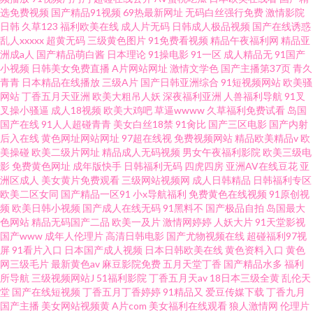
选免费视频
国产精品91视频
69热最新网址
无码白丝强行免费
激情影院
日韩
久草123
福利欧美在线
成人片无码
日韩成人极品视频
国产在线诱惑
乱人xxxxx
超黄无码
三级黄色图片
91免费看视频
精品午夜福利网
精品亚
洲成a人
国产精品萌白酱
日本理论
91操电影
91一区
成人精品无
91国产
小视频
日韩美女免费直播
A片网站网址
激情文学色
国产主播第37页
青久
青青
日本精品在线播放
三级A片
国产日韩亚洲综合
91短视频网站
欧美骚
网站
丁香五月天亚洲
欧美大粗吊人妖
深夜福利亚洲
人兽福利导航
91叉
叉操小骚逼
成人18视频
欧美大鸡吧
草逼wwww
久草福利免费试看
岛国
国产在线
91人人超碰青青
美女白丝18禁
91肏比
国产三区电影
国产内射
后入在线
黄色网址网站网址
97超在线视
免费视频网站
精品欧美精品v
欧
美操碰
欧美二级片网址
精品成人无码视频
男女午夜福利影院
欧美三级电
影
免费黄色网址
成年版快手
日韩福利无码
四虎四房
亚洲AV在线豆花
亚
洲区成人
美女黄片免费观看
三级网站视频网
成人日韩精品
日韩福利专区
欧美二区女同
国产精品一区91
小x导航福利
免费黄色在线视频
91原创视
频
欧美日韩小视频
国产成人在线无码
91黑料不
国产极品自拍
岛国最大
色网站
精品无码国产二品
欧美一及片
激情网婷婷
人妖大片
91天堂影视
国产www
成年人伦理片
高清日韩电影
国产尤物视频在线
超碰福利97视
屏
91看片入口
日本国产成人视频
日本日韩欧美在线
黄色资料入口
黄色
网三级毛片
最新黄色av
麻豆影院免费
五月天堂丁香
国产精品水多
福利
所导航
三级视频网站J
51福利影院
丁香五月天av
18日本三级全黄
乱伦天
堂
国产在线短视频
丁香五月丁香婷婷
91精品又
爱豆传媒下载
丁香九月
国产主播
美女网站视频黄
A片com
美女福利在线观看
狼人激情网
伦理片