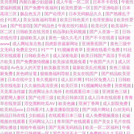
美另类网
|
内射白嫩少妇超碰
|
成人午夜一区二区
|
日本不卡在线
|
午夜性
爱福利视频
|
国产免费午夜福利
|
欧美性爱第一区
|
国产亚洲电影
|
日本
高清三区
|
极品色五月
|
国产论理片
|
日本无码精品久久
|
国产熟睡乱子
伦
|
91黑人
|
美女深夜福利导航
|
欧美日韩色黄片
|
伦理资源站
|
欧美性爱
1ab
|
国产性影院
|
国产精品色
|
午夜在线91精品
|
欧美社区
|
欧美福利一
区二区
|
日韩欧美在线另类
|
精品孕妇无码视频
|
国产人兽第一页
|
日韩
在线伦理
|
超碰欧美人妖
|
黄色一级久久毛片
|
国产不卡在线看
|
福利姬
www
|
成人网站东京热
|
四虎影音最新网址
|
亚洲香蕉国产
|
黄色三级中
文无码
|
免费足交91
|
91艹艹
|
91视频青青草
|
亚洲在线看片免费
|
91社
区在线观看
|
日韩欧美色片
|
成人深夜电影
|
欧美日韩国产高清
|
手机看
片欧美
|
国产免费激情视频
|
欧美操逼视频免看
|
午夜国产大片
|
成人区
电影
|
Av色女人的天堂
|
欧美极度另类
|
最新欧美乱伦视频
|
黄色三级最
新免费
|
黃色網址電
|
狠狠撸福利导航
|
美女在线国产
|
国产精品欧美亚
洲
|
日本在线中文
|
青久视频91
|
成人影片网
|
91社区免费入口
|
日韩欧
美在线电影
|
久久偷拍高清亚洲
|
欧美巨茎
|
91视频网站免费
|
另类视频
|
天美果冻传媒
|
四虎网址永久海外
|
在线观看日本三级
|
亚洲黄色三级
|
深爱网人妻区
|
国产伦理三级
|
欧美日韩第3页
|
成人日本在线观看
|
青青
草在线资源
|
淫交黑料吃瓜AV
|
欧美色频
|
亚洲丁香网
|
成人影院免费
|
欧美精品xxx
|
日韩看片
|
人妻直播影院影院
|
国产3级片网站
|
白丝无码
|
精品日韩在线
|
少妇精品
|
在线观看日本三级
|
成人免费视频播放
|
处破
视频在线观看
|
无码网址入口
|
青草国产在线观看
|
国产美女
|
毛片在线
网址播放
|
啪啪午夜福利
|
国产无夜无码精品
|
欧美一区二区福利
|
午夜
小婷婷
|
国产日韩视频一区
|
国产高清不卡二区
|
免费精品久久无码
|
日