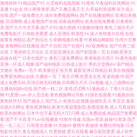
激情婷婷
91精品国产91
云涩福利在线导航
91视色
午夜福利在线网站
91
直播
91处女
伊人网青青草
国产又爽又黄又无
久草福利资源网
东方成人
青草伊人大香蕉 亚洲无码影音先锋 91深夜社区 色色综合网免费观看 91福利
在线
国产一级免费大片
成年免费视频网站
国产在线播放网站
亚洲日本视
频
淫淫网网
成人影视国产在线
深夜福利网址
欧美在线免费看
日夜夜欧
姬在线 www页网页在线观看 91在线视频最新地址 先锋午夜AV 不卡的av影院
美
国产大片中文字幕
国产片91
操久婷婷
91视频你懂得
黄色三级片毛片
免费电影片
日韩欧美爱爱
成人亚洲区
欧美性16
成人色情黄片在线
在线
观看亚洲精品
国产热综合
久草网视频在线看
午夜精品网影院
伦理片完整
色鬼綜合爽爽 91人妻人人操人人爱 麻豆影院在线观看一区 91呆哥人妻系列
版
黄视网站在线播放
国产片自拍
国产在线91
AV亚洲网址
国产经典三级
在线
丁香婷婷五月综合
五月花亚洲综合
国产影院第一页
乱码欧美孕交
国产精品不卡一二 香蕉视频很黄 第一女优电影院 天天干天天做 av在线不卡
超碰在线艹
日本在线护士
黄色三级免费网址
香港电影伦理片
91黄色电影
亚洲一区成人视频
国产福利电影
日韩成人影片
男的天堂网AV
国产精品
尤物在
免费a一毛片
欧美肠交扩张另类
最新亚洲日韩精品
欧美在线视频
影院 人妖扩肛 91九色首页绿帽 黑丝88av 先锋影音av中文资源 俺来也俺去肛
免费黄色网址在线
主播第一页
丁香五月网
性爱东京热
草逼视频78
国产
成人免费无码
高清日韩无码视频
宗和网五月天
日b视频
成人三级网站在
交 亚洲另类小说网 成人免费三级网址 少妇干14P 91网站在线观看呢 狼友汇
主播福利姬h在线
国产精一精二区
基情涩涩网
51漫画成人
丁香5月综合
网
91爱爱com
伊人涩涩射
黄色视频网址导航
91国在线观看
91最新自拍
黄色软件91
国产操女人
国产乱人
欧美乱欲视频
超碰吃瓜
久草涩涩
最新
六六六 91看片成人免费在线 精品久久国产 影音先锋资源AV站 黄色性情网站
在线A片网址
黄色视屏网站
欧美午夜寂寞影院
新视觉影视
成人写真福利
欧美内射网址
日本中文字幕无码
97日穴网
成人免费在线
精品国产免费观
影音先锋看A片 国产国际精品成人 亚洲乱国产乱精品精 www东方av 日韩精品
看
国产不卡高清
91av在线播放
91制作传媒
岛国av资源
超碰91资源
国产
乱一乱二乱三
日韩美女直播
91尤物69
蜜桃午夜激情
免费伦理电影
日本
电影伦理片
黄瓜视频成人
性爱婷婷
爱豆在线看
麻豆影院爱爱
成人软件
极 91视频国产网址 青青草一起艹 91深夜福利在线导航 日韩东京热99 www怡