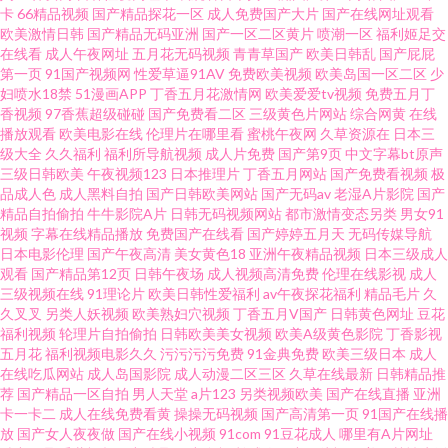
卡
66精品视频
国产精品探花一区
成人免费国产大片
国产在线网址观看
欧美激情日韩
国产精品无码亚洲
国产一区二区黄片
喷潮一区
福利姬足交
熟妇熟女 91传媒真人视频 国产在线小视频 影音先锋一区资源av 国产豆花在
在线看
成人午夜网址
五月花无码视频
青青草国产
欧美日韩乱
国产屁屁
第一页
91国产视频网
性爱草逼91AV
免费欧美视频
欧美岛国一区二区
少
线播放操 91露脸熟女四川熟女 91在线免费看 婷婷在线一区 福利视频站 亚洲
妇喷水18禁
51漫画APP
丁香五月花激情网
欧美爱爱tv视频
免费五月丁
香视频
97香蕉超级碰碰
国产免费看二区
三级黄色片网站
综合网黄
在线
播放观看
欧美电影在线
伦理片在哪里看
蜜桃午夜网
久草资源在
日本三
黄色成人小说网站 东方av亚洲 五月天婷婷色网站 肏屄网91 国产精品干在线
级大全
久久福利
福利所导航视频
成人片免费
国产第9页
中文字幕bt原声
三级日韩欧美
午夜视频123
日本推理片
丁香五月网站
国产免费看视频
极
91超超碰 蜜桃成人视频网 91牛牛 另类先锋变态 91社区入口 日屄视频网
品成人色
成人黑料自拍
国产日韩欧美网站
国产无码av
老湿A片影院
国产
精品自拍偷拍
牛牛影院A片
日韩无码视频网站
都市激情变态另类
男女91
视频
字幕在线精品播放
免费国产在线看
国产婷婷五月天
无码传媒导航
92AV视频 人人插人人干91 91资源人妻 91影音资源 婷婷福利伦理影院 超碰
日本电影伦理
国产午夜高清
美女黄色18
亚洲午夜精品视频
日本三级成人
观看
国产精品第12页
日韩午夜场
成人视频高清免费
伦理在线影视
成人
在线社区 婷婷五月天资源站 俺也去毛片 午夜宅男女看片视频 成人网站午夜
三级视频在线
91理论片
欧美日韩性爱福利
av午夜探花福利
精品毛片
久
久叉叉
另类人妖视频
欧美熟妇穴视频
丁香五月V国产
日韩黄色网址
豆花
福利视频
轮理片自拍偷拍
日韩欧美美女视频
欧美A级黄色影院
丁香影视
四虎影库网站 国产99在线精品 91狼友在线播放 人人奸交 超碰人人妻 亚洲小
五月花
福利视频电影久久
污污污污免费
91金典免费
欧美三级日本
成人
在线吃瓜网站
成人岛国影院
成人动漫二区三区
久草在线最新
日韩精品推
说网 福利社试看 91黑丝超大胸色色入口 老司机手机AB在线 91制片天麻传媒
荐
国产精品一区自拍
男人天堂
a片123
另类视频欧美
国产在线直播
亚洲
卡一卡二
成人在线免费看黄
操操无码视频
国产高清第一页
91国产在线播
放
国产女人夜夜做
国产在线小视频
91com
91豆花成人
哪里有A片网址
91蝌蚪色情 操逼福利网 在线视频自拍毛片 后入丰满 91超碰天堂 蜜桃视频91