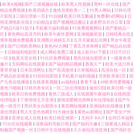
|
欧美A视频
|
国产三级视频在线
|
欧美黑人性视频
|
黑料一区在线
|
国产
精品免费视频
|
欧美四级片
|
激情另类欧美一二
|
91男人网站
|
日韩伦理
片影院
|
三级伦理第一页
|
91自啪
|
欧美日韩无删减
|
免费看h的网站
|
日
韩亚洲电影在线
|
少妇精品
|
国产视频精品搬运
|
波多野吉衣办公室
|
国
产精品92
|
91茄子
|
手机看片福利视频
|
91免费观看网站
|
国产妻精品一
区
|
黄色网站高清无码
|
欧美午夜性爱网
|
亚洲视频资源
|
日韩经典在线
|
青草视频免费观看
|
亚洲图片婷婷五月
|
五月天家庭乱伦网
|
男女午夜亚
洲
|
国产日韩欧美网站
|
黄色AV大网
|
丁香五月米奇网
|
国产精品自拍第
一
|
日韩福利电影院
|
成人网站免费三级
|
成人影片bt下载
|
日日干日日
一区
|
欧美天堂在线
|
91社区免费视频
|
黑色丝袜自慰喷水
|
一级黄色录
像片
|
无码网站在线观看
|
国产福利精品视频
|
香蕉久艹
|
欧美大战日韩
|
青草草碰
|
日本高清网址
|
国产高清激情
|
久草莓精品
|
高清在线一区
|
国
产精品欢迎观看
|
91拍拍拍影院
|
手机看片福利视频
|
另类欧美第5页
|
国
产九色在线播放
|
在线香蕉视频
|
av福利社
|
香蕉干逼
|
69欧美性爱视频
|
黄色污啪啪
|
日韩另类专区
|
一区二区伦理电影
|
偷拍5页
|
欧美日韩一级
视频
|
欧美日韩免费视频
|
黄色三级成人
|
在线观看午夜福利
|
在线韩国
伦理电影
|
丁香情情五月亚洲
|
激情深爱网另类网
|
年伦理电影
|
国产午
夜一级淫片
|
黑丝美女自慰喷水
|
黄页网站视频
|
亚洲福利在线播放
|
香
港伦理剧
|
男人天堂色色网
|
91大神合集
|
黄色av新网址
|
国产美女户外
直播
|
亚洲女成人在线
|
欧美日韩亚洲第一
|
无码不卡A片
|
女同日本福利
|
91社区在线观看
|
深夜福利导航日韩
|
国产福利大嫌
|
三级黄成人精品
|
制服国产视频一区
|
日韩中文在线视频
|
久久偷拍高清亚洲
|
国产强奷在