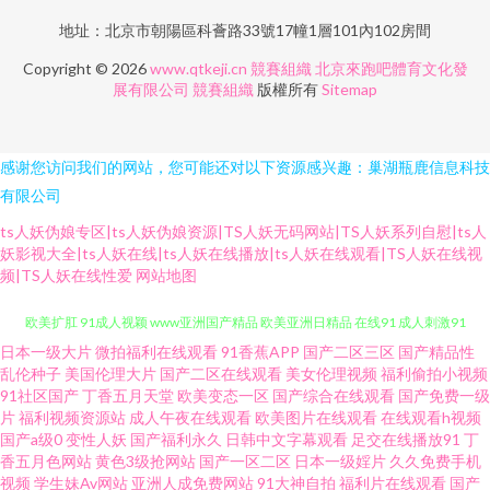
地址：北京市朝陽區科薈路33號17幢1層101內102房間
Copyright © 2026
www.qtkeji.cn
競賽組織
北京來跑吧體育文化發
展有限公司
競賽組織
版權所有
Sitemap
感谢您访问我们的网站，您可能还对以下资源感兴趣：巢湖瓶鹿信息科技
有限公司
ts人妖伪娘专区|ts人妖伪娘资源|TS人妖无码网站|TS人妖系列自慰|ts人
妖影视大全|ts人妖在线|ts人妖在线播放|ts人妖在线观看|TS人妖在线视
频|TS人妖在线性爱
网站地图
日本一级大片
微拍福利在线观看
91香蕉APP
国产二区三区
国产精品性
91超碰com 91夫妻原创久久 女优在线 亚色3情网 91深夜网站色 大香蕉婷婷
乱伦种子
美国伦理大片
国产二区在线观看
美女伦理视频
福利偷拍小视频
91社区国产
丁香五月天堂
欧美变态一区
国产综合在线观看
国产免费一级
欧美扩肛 91成人视颖 www亚洲国产精品 欧美亚洲日精品 在线91 成人刺激91
片
福利视频资源站
成人午夜在线观看
欧美图片在线观看
在线观看h视频
国产a级0
变性人妖
国产福利永久
日韩中文字幕观看
足交在线播放91
丁
香五月色网站
黄色3级抢网站
国产一区二区
日本一级婬片
久久免费手机
日韩有码在线免费观看 91素人 国产欧美成人精品综合 亚州精品国产精品
视频
学生妹Av网站
亚洲人成免费网站
91大神自拍
福利片在线观看
国产