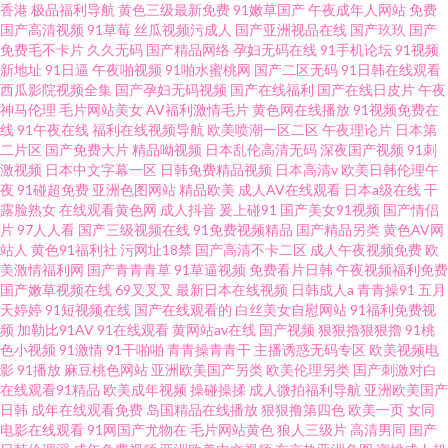
香港
极品福利导航
黄色三级最新免费
91嫩草国产
午夜成年人网站
免费
国产高清视频
91草莓
丝瓜视频污成人
国产亚洲视品在线
国产玖玖
国产
免费毛不卡片
久久无码
国产精品网络
孕妇无码在线
91手机论坛
91视频
新地址
91日逼
午夜啪视频
91啪水蜜桃网
国产二区无码
91日韩在线观看
西瓜影院视频全集
国产孕妇无码视频
国产在线福利
国产在线日皮片
午夜
神马伦理
毛片网站美女
AV福利激情毛片
黄色网在线播放
91视频免费在
线
91午夜在线
福利在线视频导航
欧美喷潮一区二区
午夜理论片
日本第
二片区
国产免费大片
精品呦视频
日本乱伦高清无码
深夜国产视频
91刺
激视频
日本中文字幕一区
日韩免费精品视频
日本高清v
欧美日韩伦理午
夜
91碰超免费
亚洲色图网站
精品欧美
成人AV在线观看
日本a级在线
干
露脸熟女
在线观看黄色网
成人抖音
爰上碰91
国产美女91视频
国产情侣
片
97人人看
国产三级视频在线
91免费视频精品
国产精品另类
黄色AV网
站人
黄色91福利社
污网址18禁
国产高清不卡二区
成人午夜视频免费
欧
美激情福利网
国产青青青草
91草逼视频
免费看片日韩
午夜视频福利免费
国产嫩草视频在线
69叉叉叉
最新日本在线视频
日韩成人a
青青操91
五月
天婷婷
91短视频在线
国产在线观看的
白丝美女自慰网站
91福利免费视
频
加勒比91AV
91在线观看
黄网站av在线
国产视频
狠狠擼狠狠擼
91桃
色小视频
91激情
91干啪啪
青青操青青干
主播诱惑无码专区
欧美视频电
影
91播放
麻豆桃色网站
亚洲欧美国产另类
欧美伦理另类
国产刺激对白
在线观看91精品
欧美成年视频
操碰操揉
成人微拍福利导航
亚洲欧美国产
日韩
成年在线观看免费
岛国精品在线播放
狠狠撸第四色
欧美一页
女同
电影在线观看
91网国产尤物在
毛片网站黄色
狼人三级片
高清男同
国产