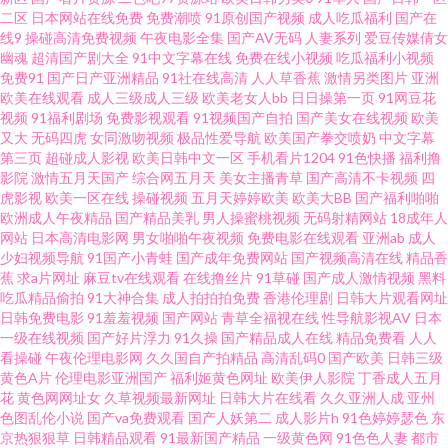
二区
日本网站在线免费
免费潮喷
91原创国产视频
成人吃瓜福利
国产在
天电影网高义 性女精品 91传媒在线观看网站大全 大香蕉丝袜伊人 日韩欧美
线9
操碰高清免费视频
午夜电影全集
国产AV无码
人妻系列
爱豆传媒倩女
幽魂
超清国产剧大全
91中文字幕在线
免费在线小视频
吃瓜福利小视频
免费91
国产日产亚洲精品
91社在线高清
人人草香蕉
激情另类图片
亚洲
色性色 1024吃瓜官网入口 91极品自拍色色网 91网站不用下载直接观看 成人
欧美在线观看
成人三级成人三级
欧美老女人bb
日日操第一页
91网豆花
视频
91福利剧场
免费影视观看
91视频国产自拍
国产美女在线视频
欧美
网站免费看片91 狼友成人在线观看 色91蝌蚪视频 国产日韩另类精品综合 婷
又大
无码四虎
女同激吻视频
极品性爱导航
欧美国产拳交喷奶
中文字幕
第三页
超碰成人影视
欧美日韩中文一区
手机看片1204
91色快播
福利撸
影院
激情五月天国产
综合网五月天
美女主播青草
国产高清不卡视频
四
婷五月天网址 91精品人 超碰精品潮吹无码不卡 男人AV午码影院 探花肏屄视
虎影视
欧美一区在线
操碰视频
五月天婷婷欧美
欧美大BB
国产福利啪啪
欧洲成人午夜精品
国产精品美乳
男人操蜜桃视频
无码射精网站
18成年人
频 91看片网址 超碰人人性爱 欧美国产亚洲成人 影音先锋久久资源 91在线官
网站
日本高清电影网
男女啪啪午夜视频
免费电影在线观看
亚洲ab
成人
少妇视频导航
91国产小青蛙
国产成年免费网站
国产视频高清在线
精品香
蕉
求a片网址
麻豆tv在线观看
在线撸丝片
91草碰
国产成人激情视频
黑料
网 国产第六页 日本www青青草 91n女在线 91网站直接看 国产盗摄资源网 久
吃瓜精品偷拍
91大神合集
成人拍拍拍免费
香港伦理剧
日韩大片观看网址
日韩免费电影
91羞羞视频
国产网站
青草全福视在线
性导航影视AV
日本
久涩激情 亚洲久久一本 91黄色传媒视频 AV日韩另类 黑人性爱网站 日本阿v
一级在线视频
国产好片浮力
91久操
国产精品成人在线
精品免费看
人人
看操碰
午夜伦理电影网
久久国自产拍精品
高清乱码0
国产欧美
日韩三级
黄色A片
伦理电影亚洲国产
福利姬黄色网址
欧美伊人影院
丁香成人五月
视频 91成人免费超碰 91视频www 东方成人影库AV 欧美日韩亚洲国产成 91
花
黄色网网址女
久草视频最新网址
日韩大片在线看
久久亚洲人成
亚州
色图乱伦小说
国产va免费观看
国产人妖第二
成人影片h
91色婷婷瑟色
东
东京热激情 99re草 激情五月网熟女 青青草原社区 91V亚洲 抖阴在线第一区
京热狠狠草
日韩精品观看
91最新国产精品
一级黄色网
91色色人妻
都市