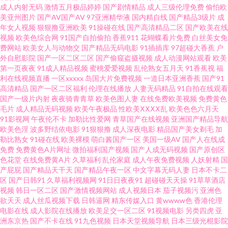
成人内射无码
激情五月极品婷婷
国产剧情精品
成人三级伦理免费
偷怕欧
www超碰 欧美亚洲麻豆 91起操 精品少妇一区二区 亚洲天堂免费AV 91网站
美亚州图片
国产AV国产AV
97亚洲精华液
国内精自线
国产精品3级片
成
年女人视频
狠狠撸亚洲欧美
91操碰在线
国产高清精品二区
国产欧美在线
视频
欧美色综合网
91国产自拍偷拍
香蕉911
花蝴蝶看片免费
白丝美女免
在线免费观看 久久大香蕉一区 91ncom在线观看 不卡午夜东京热 三级免费大
费网站
欧美女人与动物交
国产精品无码电影
91插插库
97超碰大香蕉
户
外自慰影院
国产一区二区二区
国产偷窥盗摄视频
成人动漫网站观看
欧美
黄 91久久九色蝌蚪 久草福利视频观看 91大片免费看 超碰成人网 婷婷伊人一
第一页夜夜
91成人精品视频
蜜桃爱爱视频
乱伦熟女五月天
91香蕉视
福
利在线视频直播
一区xxxxx
岛国大片免费视频
一道日本亚洲香蕉
国产91
高清精品
国产一区二区福利
伦理在线播放
人妻无码精品
91自拍在线观看
区二区三区 国产乱轮9 日韓手机在线观看 91唐先生探花视频 久久嫩草精品视
国产一级片内射
夜夜骑青青草
欧美色图人妻
在线免费欧美视频
免费黄色
毛片
成人精品无码视频
欧美午夜极品
性欧美ⅩⅩⅩⅩ乱
欧美色色六月天
频影院 伊人大久久AV 91无码超碰爱搞 久久熟女国产精品 五月婷婷色网 91网
91影视网
午夜伦不卡
加勒比性爱网
青草国产在线视频
亚洲国产精品导航
欧美色淫
波多野结依电影
91狠狠撸
成人深夜电影
精品国产美女剃毛
加
勒比熟女
91碰在线
欧美裸模
萌白酱国产一区
美国一级AV
国产人在线成
站做爱 精品操B 色色男人的天堂AV 91啪啪啪福利 高清视频在线97 色网123
免费
免费黄色A片网址
微拍福利国产视频
国产人成无码视频
国产原创区
色花堂
在线免费黄A片
久草福利
乱伦家庭
成人午夜免费视频
人妖射精
国
91交配 成人免费网站在线入口 日韩阿v片在线观看 91日韩国产影院 国产变态
产屁屁
国产精品天干天
国产精品午夜一区
中文字幕无码人妻
日本不卡二
区
国产日韩91
久草福利视频网
91日日夜夜91
超碰碰天天操
91草草酒店
视频
韩日一区二区
国产激情视频网站
成人视频日本
茄子视频污
亚洲色
另类 日韩成人在线入口 91超碰在线最新 国产成人欧美首页 99热操一本道 一
欲天天
成人丝瓜视频下载
日韩逼网
精东传媒入口
黄wwww色
香港伦理
电影在线
成人影院在线播放
欧美足交一区二区
91视频电影
另类四虎
亚
本无码免费视频 91娱乐91视视频 男女福利 一区二区成人美日本 国产精品久
洲东京热
国产不卡在线
91九色视频
日本天堂视频导航
日本三级光棍影院